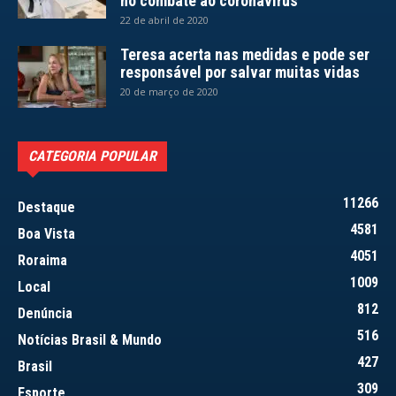
no combate ao coronavírus
22 de abril de 2020
Teresa acerta nas medidas e pode ser
responsável por salvar muitas vidas
20 de março de 2020
CATEGORIA POPULAR
11266
Destaque
4581
Boa Vista
4051
Roraima
1009
Local
812
Denúncia
516
Notícias Brasil & Mundo
427
Brasil
309
Esporte