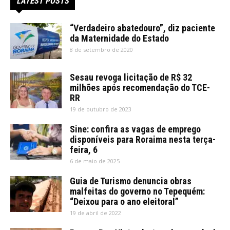
LATEST POSTS
“Verdadeiro abatedouro”, diz paciente
da Maternidade do Estado
8 de setembro de 2020
Sesau revoga licitação de R$ 32
milhões após recomendação do TCE-
RR
19 de outubro de 2023
Sine: confira as vagas de emprego
disponíveis para Roraima nesta terça-
feira, 6
6 de maio de 2025
Guia de Turismo denuncia obras
malfeitas do governo no Tepequém:
“Deixou para o ano eleitoral”
19 de abril de 2022