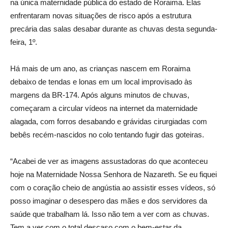
na única maternidade pública do estado de Roraima. Elas
enfrentaram novas situações de risco após a estrutura
precária das salas desabar durante as chuvas desta segunda-
feira, 1º.
Há mais de um ano, as crianças nascem em Roraima
debaixo de tendas e lonas em um local improvisado às
margens da BR-174. Após alguns minutos de chuvas,
começaram a circular vídeos na internet da maternidade
alagada, com forros desabando e grávidas cirurgiadas com
bebês recém-nascidos no colo tentando fugir das goteiras.
“Acabei de ver as imagens assustadoras do que aconteceu
hoje na Maternidade Nossa Senhora de Nazareth. Se eu fiquei
com o coração cheio de angústia ao assistir esses vídeos, só
posso imaginar o desespero das mães e dos servidores da
saúde que trabalham lá. Isso não tem a ver com as chuvas.
Tem a ver com o total descaso com o bem-estar da