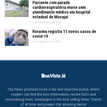
Paciente com parada
cardiorrespiratória morre sem
atendimento médico em hospital
estadual de Mucajaí
3 de fevereiro de 2022
Roraima registra 11 novos casos de
covid-19
27 de janeiro de 2023
City News promises to be a fair and objective portal, where
readers can find the best information, recent facts and
entertaining news. Newspaper is the best selling News Theme
of all time and powers this amazing demo!