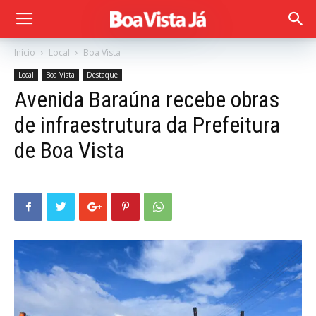
Início
Local
Boa Vista
Local
Boa Vista
Destaque
Avenida Baraúna recebe obras
de infraestrutura da Prefeitura
de Boa Vista