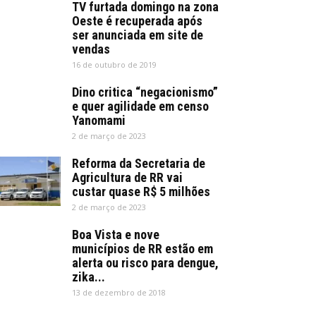
TV furtada domingo na zona
Oeste é recuperada após
ser anunciada em site de
vendas
16 de outubro de 2019
Dino critica “negacionismo”
e quer agilidade em censo
Yanomami
2 de março de 2023
Reforma da Secretaria de
Agricultura de RR vai
custar quase R$ 5 milhões
2 de março de 2023
Boa Vista e nove
municípios de RR estão em
alerta ou risco para dengue,
zika...
13 de dezembro de 2018