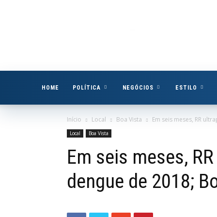
Boa
Vista
Já
HOME
POLÍTICA
NEGÓCIOS
ESTILO
Início
Local
Boa Vista
Em seis meses, RR ultra
Local
Boa Vista
Em seis meses, RR 
dengue de 2018; Bo