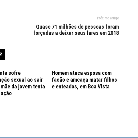
Próximo artigo
l
Quase 71 milhões de pessoas foram
forçadas a deixar seus lares em 2018
R
nte sofre
Homem ataca esposa com
ção sexual ao sair
facão e ameaça matar filhos
; mãe da jovem tenta
e enteados, em Boa Vista
 ação