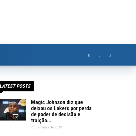
LATEST POSTS
Magic Johnson diz que
deixou os Lakers por perda
de poder de decisão e
traição...
21 de maio de 2019