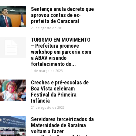
Sentença anula decreto que
aprovou contas de ex-
prefeito de Caracaraí
20 de agosto de 2019
TURISMO EM MOVIMENTO
– Prefeitura promove
workshop em parceria com
a ABAV visando
fortalecimento do...
1 de março de 2023
Creches e pré-escolas de
Boa Vista celebram
Festival da Primeira
Infância
21 de agosto de 2023
Servidores terceirizados da
Maternidade de Roraima
voltam a fazer