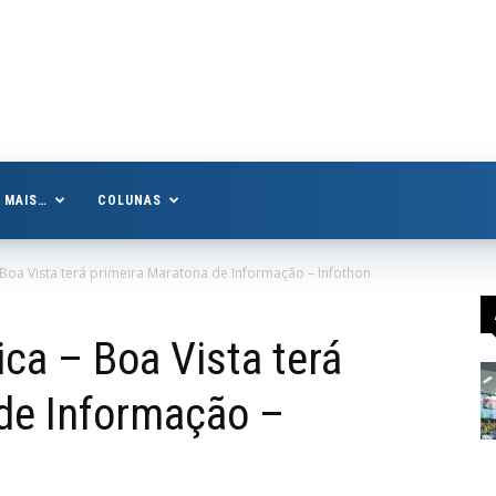
MAIS…
COLUNAS
 Boa Vista terá primeira Maratona de Informação – Infothon
ca – Boa Vista terá
de Informação –