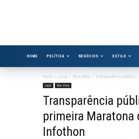
Boa
Vista
Já
HOME
POLÍTICA
NEGÓCIOS
ESTILO
Início
Local
Boa Vista
Transparência pública –
Local
Boa Vista
Transparência públi
primeira Maratona 
Infothon