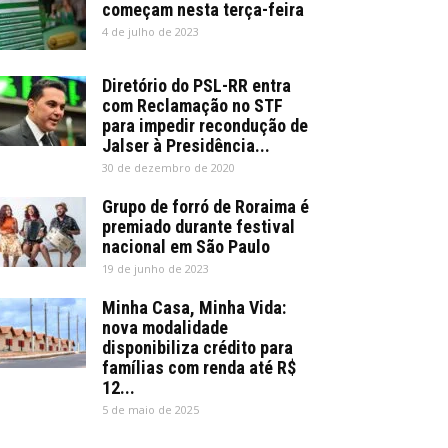
começam nesta terça-feira
4 de julho de 2023
Diretório do PSL-RR entra
com Reclamação no STF
para impedir recondução de
Jalser à Presidência...
30 de dezembro de 2020
Grupo de forró de Roraima é
premiado durante festival
nacional em São Paulo
19 de junho de 2023
Minha Casa, Minha Vida:
nova modalidade
disponibiliza crédito para
famílias com renda até R$
12...
5 de maio de 2025