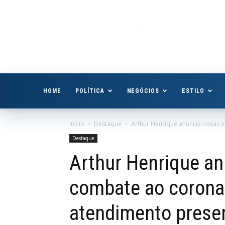
Boa
Vista
Já
HOME
POLÍTICA
NEGÓCIOS
ESTILO
Início
Destaque
Arthur Henrique anuncia novas 
Destaque
Arthur Henrique a
combate ao corona
atendimento presen