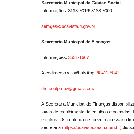
Secretaria Municipal de Gestão Social
Informações: 3198-9316/ 3198-9300
semges@boavista.rr.gov.br
Secretaria Municipal de Finanças
Informações:
3621-1667
Atendimento via WhatsApp:
98411-5841
drc.sepfpmbv@gmail.com
.
A Secretaria Municipal de Finanças
disponibili
taxas de recolhimento de entulhos e galhadas, I
e outros. Os contribuintes devem acessar o lin
secretaria
(
https://boavista.saatri.com.br
)
dispon