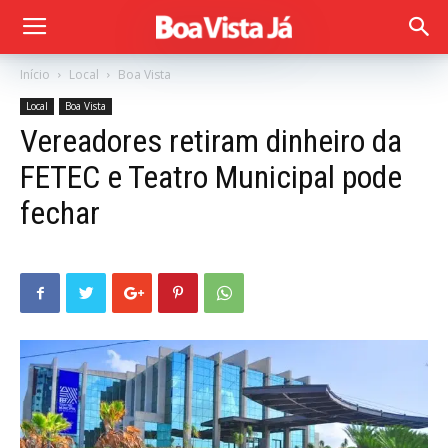
Início
Local
Boa Vista
Local
Boa Vista
Vereadores retiram dinheiro da
FETEC e Teatro Municipal pode
fechar