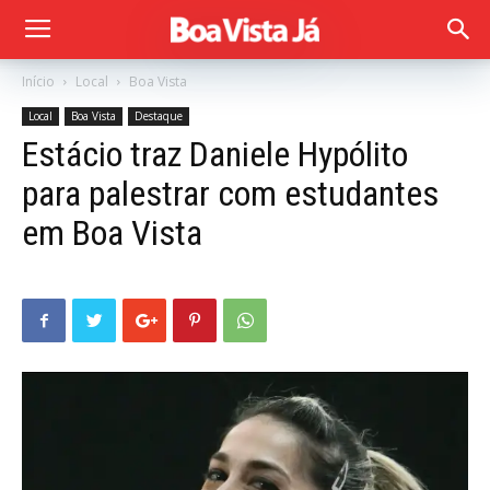
Início
Local
Boa Vista
Local
Boa Vista
Destaque
Estácio traz Daniele Hypólito
para palestrar com estudantes
em Boa Vista