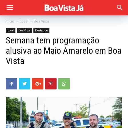
Início
Local
Boa Vista
Local
Boa Vista
Destaque
Semana tem programação
alusiva ao Maio Amarelo em Boa
Vista