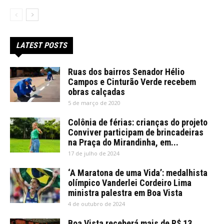
LATEST POSTS
Ruas dos bairros Senador Hélio
Campos e Cinturão Verde recebem
obras calçadas
5 de março de 2020
Colônia de férias: crianças do projeto
Conviver participam de brincadeiras
na Praça do Mirandinha, em...
17 de julho de 2024
‘A Maratona de uma Vida’: medalhista
olímpico Vanderlei Cordeiro Lima
ministra palestra em Boa Vista
4 de outubro de 2024
Boa Vista receberá mais de R$ 13