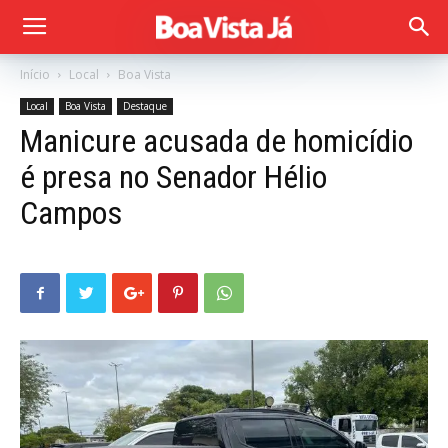
Início
Local
Boa Vista
Local
Boa Vista
Destaque
Manicure acusada de homicídio
é presa no Senador Hélio
Campos