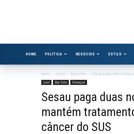
Boa
Vista
Já
HOME
POLÍTICA
NEGÓCIOS
ESTILO
Início
Local
Boa Vista
Sesau paga duas notas a
Local
Boa Vista
Destaque
Sesau paga duas n
mantém tratamento
câncer do SUS