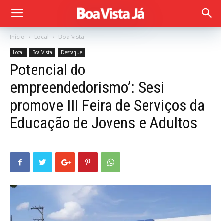
Início
Local
Boa Vista
Local
Boa Vista
Destaque
Potencial do
empreendedorismo’: Sesi
promove III Feira de Serviços da
Educação de Jovens e Adultos