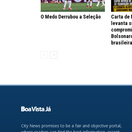
O Medo Derrubou a Seleção
Carta de
levanta s
compromi
Bolsonar
brasileir
City News promises to be a fair and objective portal,
where readers can find the best information, recent