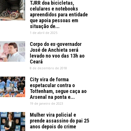
TJRR doa bicicletas,
celulares e notebooks
apreendidos para entidade
que apoia pessoas em
situação de...
1 de abril de 2025
Corpo do ex-governador
José de Anchieta será
levado no voo das 13h ao
Ceará
8 de dezembro de 2018
City vira de forma
espetacular contra o
Tottenham, segue caça ao
Arsenal na ponta e...
19 de janeiro de 2023
Mulher vira policial e
prende assassino do pai 25
anos depois do crime