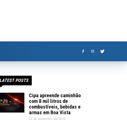
LATEST POSTS
Cipa apreende caminhão
com 8 mil litros de
combustíveis, bebidas e
armas em Boa Vista
23 de setembro de 2019