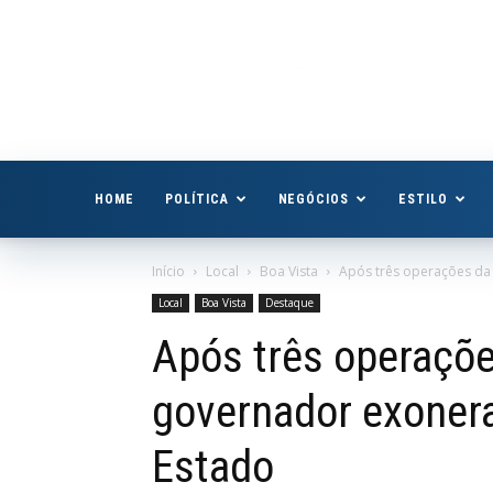
Boa
Vista
Já
HOME
POLÍTICA
NEGÓCIOS
ESTILO
Início
Local
Boa Vista
Após três operações da 
Local
Boa Vista
Destaque
Após três operações
governador exonera
Estado