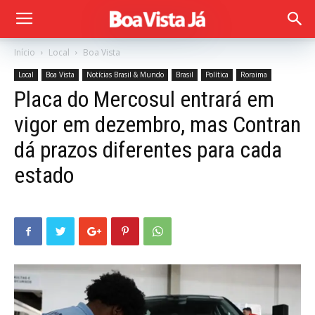
Início
Local
Boa Vista
Local
Boa Vista
Notícias Brasil & Mundo
Brasil
Política
Roraima
Placa do Mercosul entrará em
vigor em dezembro, mas Contran
dá prazos diferentes para cada
estado