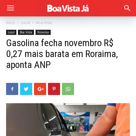
Início
Local
Boa Vista
Local
Boa Vista
Roraima
Gasolina fecha novembro R$
0,27 mais barata em Roraima,
aponta ANP