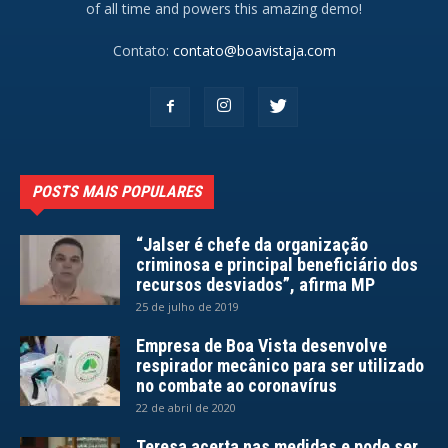
of all time and powers this amazing demo!
Contato:
contato@boavistaja.com
POSTS MAIS POPULARES
“Jalser é chefe da organização
criminosa e principal beneficiário dos
recursos desviados”, afirma MP
25 de julho de 2019
Empresa de Boa Vista desenvolve
respirador mecânico para ser utilizado
no combate ao coronavírus
22 de abril de 2020
Teresa acerta nas medidas e pode ser