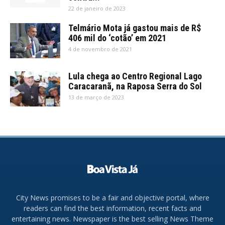
22 de janeiro de 2023
Telmário Mota já gastou mais de R$
406 mil do ‘cotão’ em 2021
4 de novembro de 2021
Lula chega ao Centro Regional Lago
Caracaranã, na Raposa Serra do Sol
13 de março de 2023
City News promises to be a fair and objective portal, where
readers can find the best information, recent facts and
entertaining news. Newspaper is the best selling News Theme