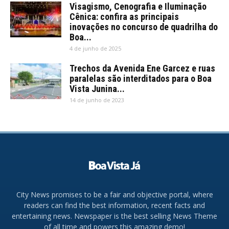
Visagismo, Cenografia e Iluminação
Cênica: confira as principais
inovações no concurso de quadrilha do
Boa...
4 de junho de 2025
Trechos da Avenida Ene Garcez e ruas
paralelas são interditados para o Boa
Vista Junina...
14 de junho de 2023
City News promises to be a fair and objective portal, where
readers can find the best information, recent facts and
entertaining news. Newspaper is the best selling News Theme
of all time and powers this amazing demo!