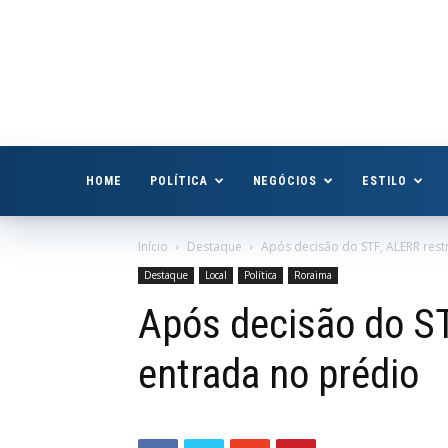
Boa
Vista
Já
HOME
POLÍTICA
NEGÓCIOS
ESTILO
Início
Destaque
Após decisão do STF, ALERR rest
Destaque
Local
Política
Roraima
Após decisão do ST
entrada no prédio