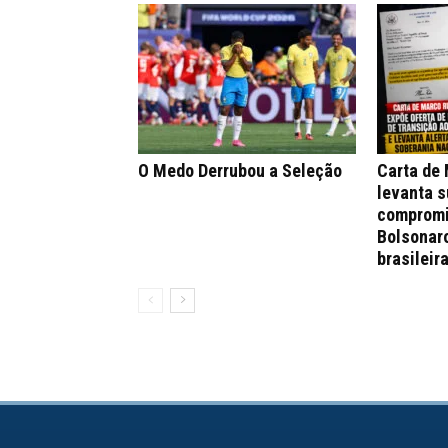
O Medo Derrubou a Seleção
Carta de
levanta s
compromi
Bolsonar
brasileir