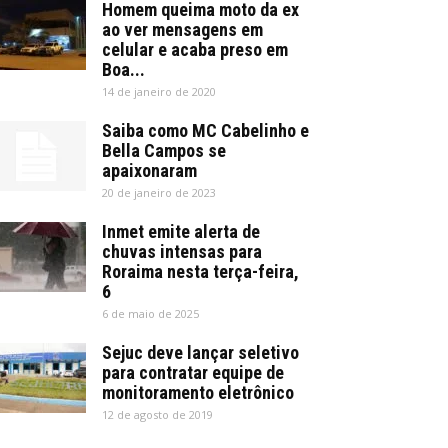
Homem queima moto da ex
ao ver mensagens em
celular e acaba preso em
Boa...
14 de janeiro de 2020
Saiba como MC Cabelinho e
Bella Campos se
apaixonaram
20 de janeiro de 2023
Inmet emite alerta de
chuvas intensas para
Roraima nesta terça-feira,
6
6 de maio de 2025
Sejuc deve lançar seletivo
para contratar equipe de
monitoramento eletrônico
12 de agosto de 2019