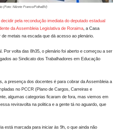
io (Foto: Nilzete Franco/FolhaBV)
 decidir pela recondução imediata do deputado estadual
idente da Assembleia Legislativa de Roraima
, a Casa
r de metais na escada que dá acesso ao plenário.
l. Por volta das 8h35, o plenário foi aberto e começou a ser
ligados ao Sindicato dos Trabalhadores em Educação
os, a presença dos docentes é para cobrar da Assembleia a
empladas no PCCR (Plano de Cargos, Carreiras e
te, algumas categorias ficaram de fora, mas viemos em
ssa reviravolta na politica e a gente tá no aguardo, que
ia está marcada para iniciar às 9h, o que ainda não