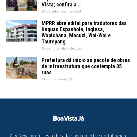
Vista; confira a...
20 de setembro de 2024
MPRR abre edital para tradutores das
línguas Espanhola, Inglesa,
Wapichana, Macuxi, Wai-Wai e
Taurepang
13 de novembro de 2023
Prefeitura dá início ao pacote de obras
de infraestrutura que contempla 35
ruas
11 de março de 2020
City News promises to be a fair and objective portal, where