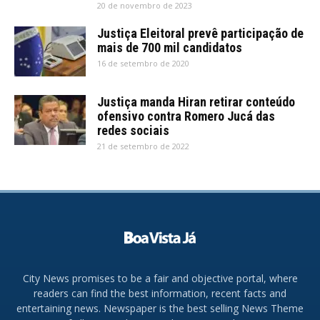
20 de novembro de 2023
Justiça Eleitoral prevê participação de
mais de 700 mil candidatos
16 de setembro de 2020
Justiça manda Hiran retirar conteúdo
ofensivo contra Romero Jucá das
redes sociais
21 de setembro de 2022
City News promises to be a fair and objective portal, where
readers can find the best information, recent facts and
entertaining news. Newspaper is the best selling News Theme