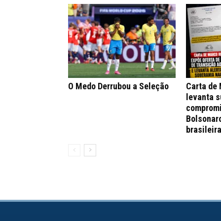
O Medo Derrubou a Seleção
Carta de
levanta s
compromi
Bolsonar
brasileir