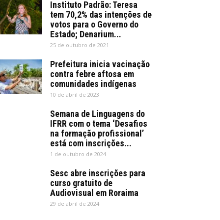
Instituto Padrão: Teresa
tem 70,2% das intenções de
votos para o Governo do
Estado; Denarium...
25 de outubro de 2021
Prefeitura inicia vacinação
contra febre aftosa em
comunidades indígenas
10 de abril de 2023
Semana de Linguagens do
IFRR com o tema ‘Desafios
na formação profissional’
está com inscrições...
1 de outubro de 2024
Sesc abre inscrições para
curso gratuito de
Audiovisual em Roraima
29 de abril de 2024