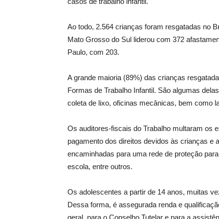
casos de trabalho infantil.
Ao todo, 2.564 crianças foram resgatadas no B
Mato Grosso do Sul liderou com 372 afastamen
Paulo, com 203.
A grande maioria (89%) das crianças resgatada
Formas de Trabalho Infantil. São algumas delas:
coleta de lixo, oficinas mecânicas, bem como 
Os auditores-fiscais do Trabalho multaram os 
pagamento dos direitos devidos às crianças e a
encaminhadas para uma rede de proteção para i
escola, entre outros.
Os adolescentes a partir de 14 anos, muitas v
Dessa forma, é assegurada renda e qualificaç
geral, para o Conselho Tutelar e para a assistên