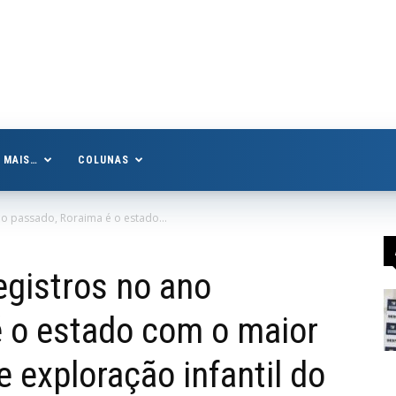
MAIS…
COLUNAS
o passado, Roraima é o estado...
gistros no ano
 o estado com o maior
 exploração infantil do