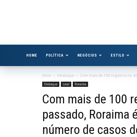
Boa
Vista
Já
HOME
POLÍTICA
NEGÓCIOS
ESTILO
Início
Destaque
Com mais de 100 registros no an
Destaque
Local
Roraima
Com mais de 100 re
passado, Roraima é
número de casos de