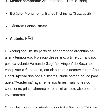
Melhor campanha
: vice-campeão (1990 e 1998)
Estádio
: Monumental Banco Pichincha (Guayaquil)
Técnico
: Fabián Bustos
Altitude
: NÃO
O Racing ficou muito perto de ser campeão argentino na
última temporada. No início desse ano, o time comandado
pelo ex-volante Fernando Gago “se vingou” do Boca ao
conquistar a Supercopa, em disputa que aconteceu em Abu
Dhabi. Apesar dos bons números, ainda parece pouco para
que a “Academia” faça frente aos times mais fortes do
continente, principalmente os brasileiros, pelo alto poder de
investimento.
O que ilustra isso é o nível das contratações para 2023, em