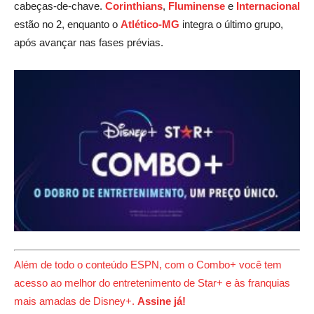
cabeças-de-chave.
Corinthians
,
Fluminense
e
Internacional
estão no 2, enquanto o
Atlético-MG
integra o último grupo,
após avançar nas fases prévias.
Além de todo o conteúdo ESPN, com o Combo+ você tem
acesso ao melhor do entretenimento de Star+ e às franquias
mais amadas de Disney+.
Assine já!