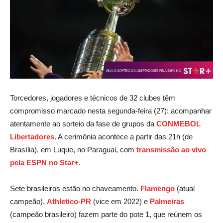
Torcedores, jogadores e técnicos de 32 clubes têm
compromisso marcado nesta segunda-feira (27): acompanhar
atentamente ao sorteio da fase de grupos da
CONMEBOL
Libertadores
. A cerimônia acontece a partir das 21h (de
Brasília), em Luque, no Paraguai, com
transmissão ao vivo
pela ESPN no Star+
.
Sete brasileiros estão no chaveamento.
Flamengo
(atual
campeão),
Athletico-PR
(vice em 2022) e
Palmeiras
(campeão brasileiro) fazem parte do pote 1, que reúnem os