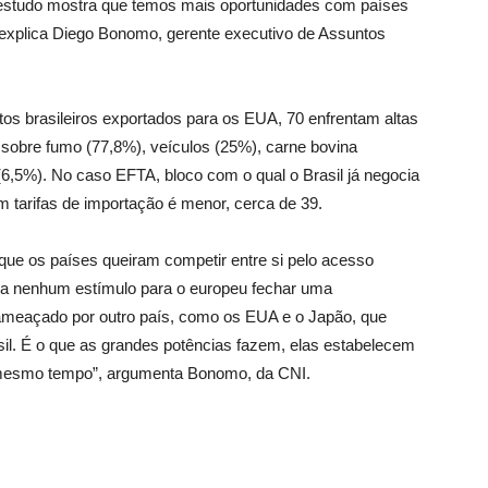
 estudo mostra que temos mais oportunidades com países
explica Diego Bonomo, gerente executivo de Assuntos
tos brasileiros exportados para os EUA, 70 enfrentam altas
 sobre fumo (77,8%), veículos (25%), carne bovina
 (6,5%). No caso EFTA, bloco com o qual o Brasil já negocia
 tarifas de importação é menor, cerca de 39.
e os países queiram competir entre si pelo acesso
cria nenhum estímulo para o europeu fechar uma
 ameaçado por outro país, como os EUA e o Japão, que
l. É o que as grandes potências fazem, elas estabelecem
 mesmo tempo”, argumenta Bonomo, da CNI.