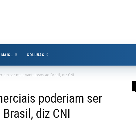
MAIS…
COLUNAS
iam ser mais vantajosos ao Brasil, diz CNI
erciais poderiam ser
Brasil, diz CNI