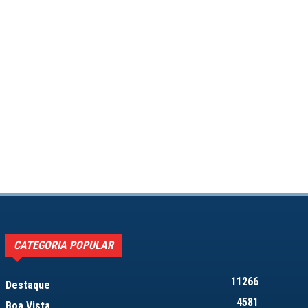
CATEGORIA POPULAR
11266
Destaque
4581
Boa Vista