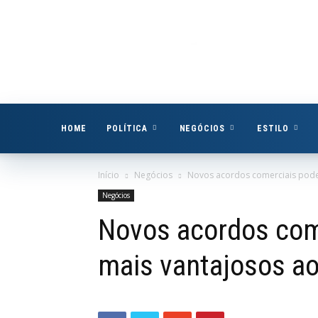
Boa
Vista
Já
HOME
POLÍTICA
NEGÓCIOS
ESTILO
Início
Negócios
Novos acordos comerciais poder
Negócios
Novos acordos com
mais vantajosos ao 