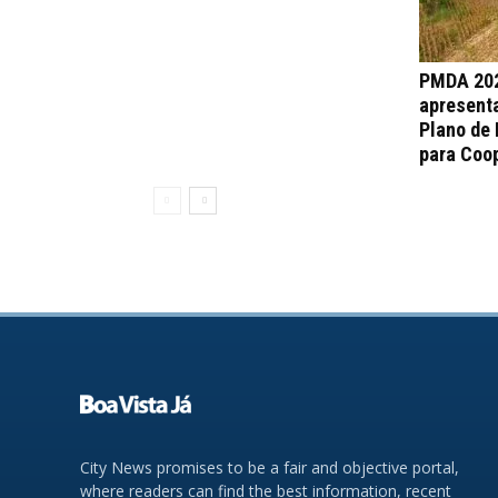
PMDA 202
apresent
Plano de
para Coop
City News promises to be a fair and objective portal,
where readers can find the best information, recent