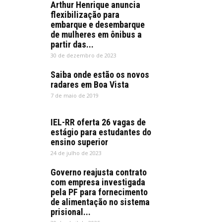
Arthur Henrique anuncia
flexibilização para
embarque e desembarque
de mulheres em ônibus a
partir das...
30 de dezembro de 2023
Saiba onde estão os novos
radares em Boa Vista
7 de maio de 2019
IEL-RR oferta 26 vagas de
estágio para estudantes do
ensino superior
24 de julho de 2023
Governo reajusta contrato
com empresa investigada
pela PF para fornecimento
de alimentação no sistema
prisional...