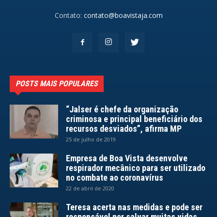
Contato:
contato@boavistaja.com
POSTS MAIS POPULARES
“Jalser é chefe da organização
criminosa e principal beneficiário dos
recursos desviados”, afirma MP
25 de julho de 2019
Empresa de Boa Vista desenvolve
respirador mecânico para ser utilizado
no combate ao coronavírus
22 de abril de 2020
Teresa acerta nas medidas e pode ser
responsável por salvar muitas vidas