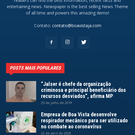
readers can find the best information, recent facts and
entertaining news. Newspaper is the best selling News Theme
of all time and powers this amazing demo!
Contato:
contato@boavistaja.com
POSTS MAIS POPULARES
“Jalser é chefe da organização
criminosa e principal beneficiário dos
recursos desviados”, afirma MP
25 de julho de 2019
Empresa de Boa Vista desenvolve
respirador mecânico para ser utilizado
no combate ao coronavírus
22 de abril de 2020