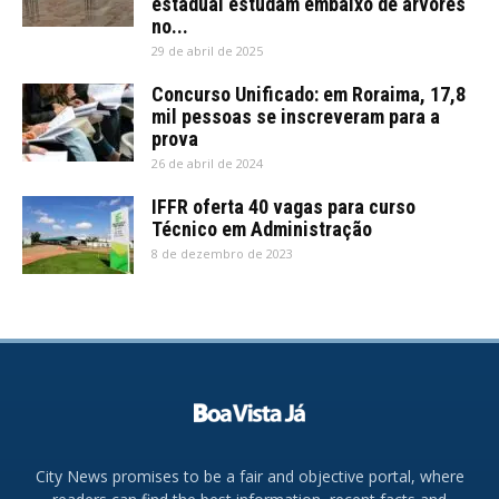
estadual estudam embaixo de árvores
no...
29 de abril de 2025
Concurso Unificado: em Roraima, 17,8
mil pessoas se inscreveram para a
prova
26 de abril de 2024
IFFR oferta 40 vagas para curso
Técnico em Administração
8 de dezembro de 2023
City News promises to be a fair and objective portal, where