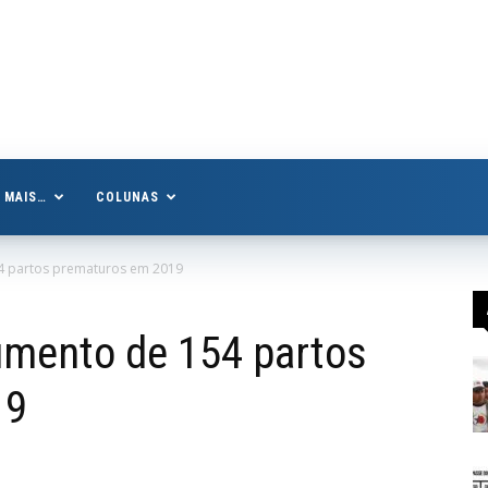
MAIS…
COLUNAS
4 partos prematuros em 2019
umento de 154 partos
19