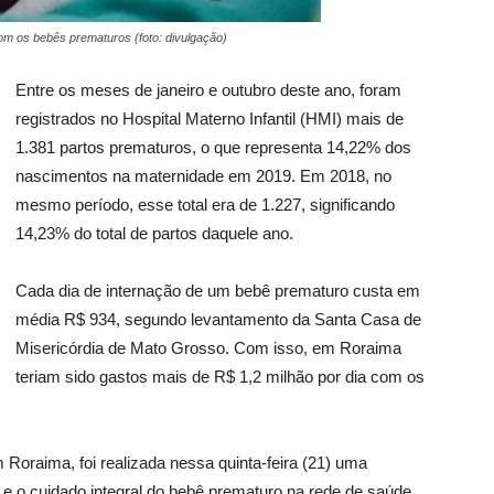
om os bebês prematuros (foto: divulgação)
Entre os meses de janeiro e outubro deste ano, foram
registrados no Hospital Materno Infantil (HMI) mais de
1.381 partos prematuros, o que representa 14,22% dos
nascimentos na maternidade em 2019. Em 2018, no
mesmo período, esse total era de 1.227, significando
14,23% do total de partos daquele ano.
Cada dia de internação de um bebê prematuro custa em
média R$ 934, segundo levantamento da Santa Casa de
Misericórdia de Mato Grosso. Com isso, em Roraima
teriam sido gastos mais de R$ 1,2 milhão por dia com os
m Roraima, foi realizada nessa quinta-feira (21) uma
o e o cuidado integral do bebê prematuro na rede de saúde.