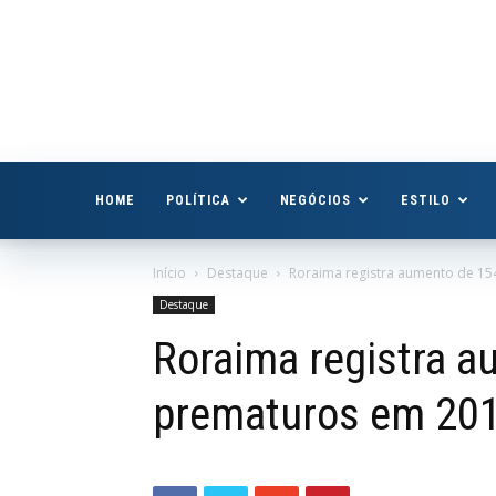
Boa
Vista
Já
HOME
POLÍTICA
NEGÓCIOS
ESTILO
Início
Destaque
Roraima registra aumento de 15
Destaque
Roraima registra a
prematuros em 20