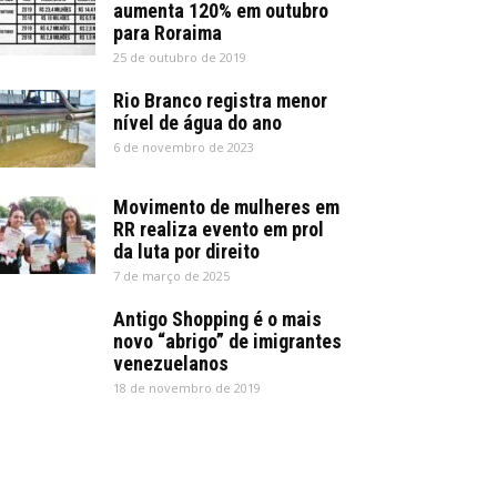
aumenta 120% em outubro
para Roraima
25 de outubro de 2019
Rio Branco registra menor
nível de água do ano
6 de novembro de 2023
Movimento de mulheres em
RR realiza evento em prol
da luta por direito
7 de março de 2025
Antigo Shopping é o mais
novo “abrigo” de imigrantes
venezuelanos
18 de novembro de 2019