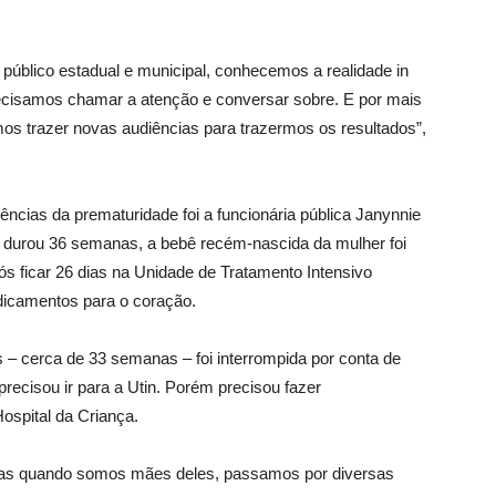
úblico estadual e municipal, conhecemos a realidade in
recisamos chamar a atenção e conversar sobre. E por mais
s trazer novas audiências para trazermos os resultados”,
cias da prematuridade foi a funcionária pública Janynnie
e durou 36 semanas, a bebê recém-nascida da mulher foi
ós ficar 26 dias na Unidade de Tratamento Intensivo
dicamentos para o coração.
– cerca de 33 semanas – foi interrompida por conta de
recisou ir para a Utin. Porém precisou fazer
spital da Criança.
mas quando somos mães deles, passamos por diversas