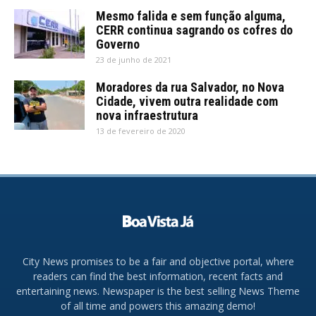
Mesmo falida e sem função alguma,
CERR continua sagrando os cofres do
Governo
23 de junho de 2021
Moradores da rua Salvador, no Nova
Cidade, vivem outra realidade com
nova infraestrutura
13 de fevereiro de 2020
City News promises to be a fair and objective portal, where
readers can find the best information, recent facts and
entertaining news. Newspaper is the best selling News Theme
of all time and powers this amazing demo!