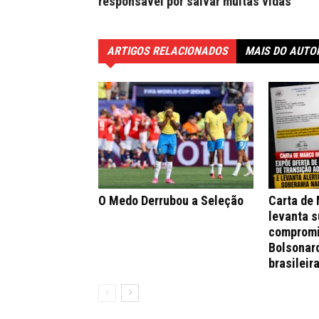
responsável por salvar muitas vidas
ARTIGOS RELACIONADOS
MAIS DO AUTO
O Medo Derrubou a Seleção
Carta de
levanta s
compromi
Bolsonar
brasileir