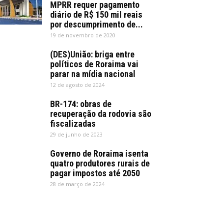
MPRR requer pagamento
diário de R$ 150 mil reais
por descumprimento de...
19 de novembro de 2020
(DES)União: briga entre
políticos de Roraima vai
parar na mídia nacional
12 de agosto de 2024
BR-174: obras de
recuperação da rodovia são
fiscalizadas
29 de junho de 2023
Governo de Roraima isenta
quatro produtores rurais de
pagar impostos até 2050
28 de março de 2024