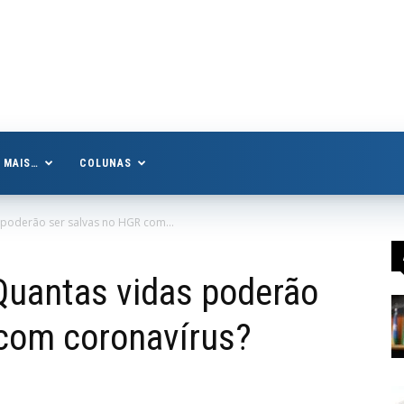
MAIS…
COLUNAS
poderão ser salvas no HGR com...
Quantas vidas poderão
 com coronavírus?