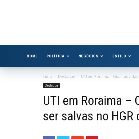
Boa
Vista
Já
HOME
POLÍTICA
NEGÓCIOS
ESTILO
Início
Destaque
UTI em Roraima – Quantas vidas 
Destaque
UTI em Roraima – 
ser salvas no HGR