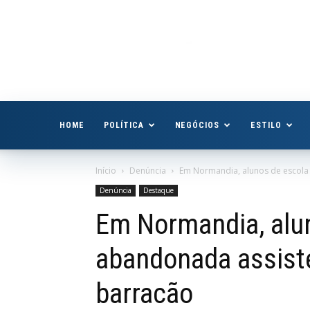
Boa
Vista
Já
HOME
POLÍTICA
NEGÓCIOS
ESTILO
Início
Denúncia
Em Normandia, alunos de escola
Denúncia
Destaque
Em Normandia, alun
abandonada assis
barracão