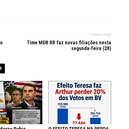
Próximo artigo
 o
Time MDB RR faz novas filiações nesta
segunda-feira (28)
R
 Marco Rubio
O EFEITO TERESA NA PERDA