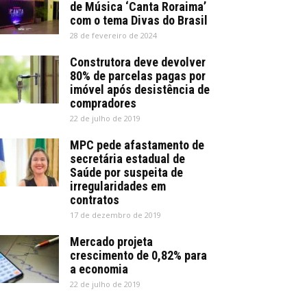
de Música ‘Canta Roraima’
com o tema Divas do Brasil
28 de fevereiro de 2024
Construtora deve devolver
80% de parcelas pagas por
imóvel após desistência de
compradores
22 de julho de 2019
MPC pede afastamento de
secretária estadual de
Saúde por suspeita de
irregularidades em
contratos
17 de dezembro de 2019
Mercado projeta
crescimento de 0,82% para
a economia
22 de julho de 2019