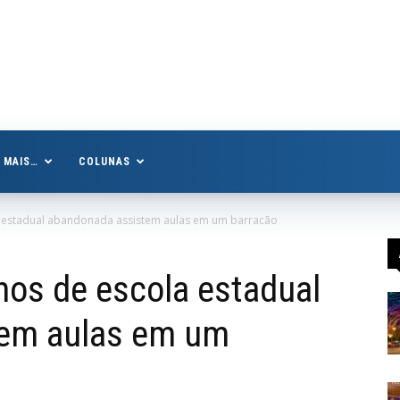
MAIS…
COLUNAS
 estadual abandonada assistem aulas em um barracão
os de escola estadual
tem aulas em um