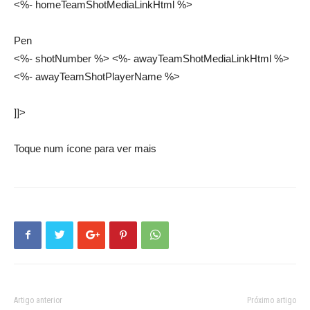
<%- homeTeamShotMediaLinkHtml %>
Pen
<%- shotNumber %> <%- awayTeamShotMediaLinkHtml %>
<%- awayTeamShotPlayerName %>
]]>
Toque num ícone para ver mais
Artigo anterior
Próximo artigo