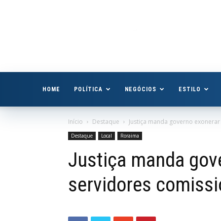
Boa
Vista
Já
HOME
POLÍTICA
NEGÓCIOS
ESTILO
Início
Destaque
Justiça manda governo exonerar
Destaque
Local
Roraima
Justiça manda gov
servidores comiss