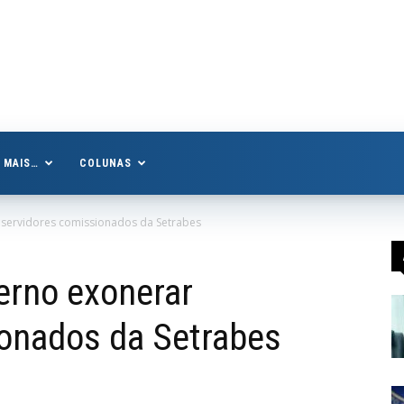
MAIS…
COLUNAS
 servidores comissionados da Setrabes
erno exonerar
ionados da Setrabes