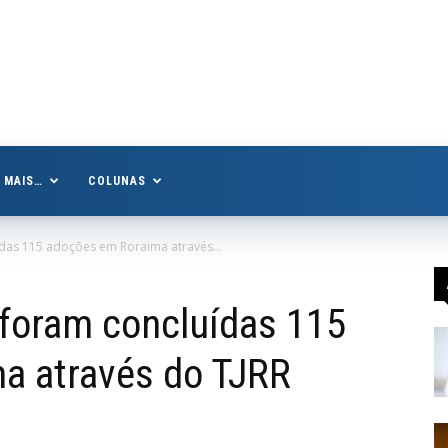
MAIS…
COLUNAS
ídas 115 adoções em Roraima através...
 foram concluídas 115
a através do TJRR