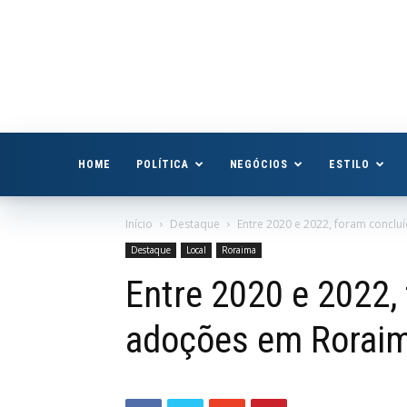
Boa
Vista
Já
HOME
POLÍTICA
NEGÓCIOS
ESTILO
Início
Destaque
Entre 2020 e 2022, foram conclu
Destaque
Local
Roraima
Entre 2020 e 2022,
adoções em Roraim