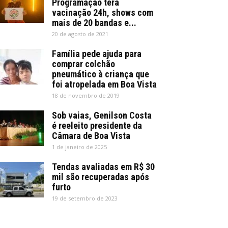
Programação terá
vacinação 24h, shows com
mais de 20 bandas e...
20 de agosto de 2021
Família pede ajuda para
comprar colchão
pneumático à criança que
foi atropelada em Boa Vista
18 de novembro de 2019
Sob vaias, Genilson Costa
é reeleito presidente da
Câmara de Boa Vista
1 de janeiro de 2025
Tendas avaliadas em R$ 30
mil são recuperadas após
furto
19 de setembro de 2023