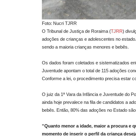
Foto: Nucri TJRR
O Tribunal de Justiça de Roraima (
TJR
R
) divu
adoções de crianças e adolescentes no estad
sendo a maioria crianças menores e bebês.
Os dados foram coletados e sistematizados ent
Juventude apontam o total de 115 adoções con
Conforme a lei, o procedimento precisa estar c
O juiz da 1ª Vara da Infância e Juventude do P
ainda hoje prevalece na fila de candidatos a a
bebês. Então, 80% das adoções no Estado são d
“Quanto menor a idade, maior a procura e qu
momento de inserir o perfil da criança dese