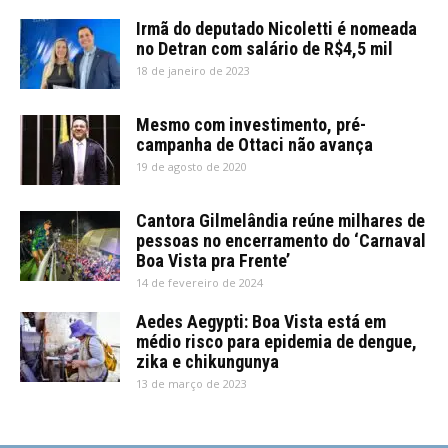
Irmã do deputado Nicoletti é nomeada
no Detran com salário de R$4,5 mil
18 de janeiro de 2023
Mesmo com investimento, pré-
campanha de Ottaci não avança
19 de agosto de 2020
Cantora Gilmelândia reúne milhares de
pessoas no encerramento do ‘Carnaval
Boa Vista pra Frente’
14 de fevereiro de 2024
Aedes Aegypti: Boa Vista está em
médio risco para epidemia de dengue,
zika e chikungunya
13 de março de 2023