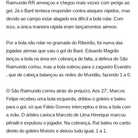
Raimundo-RR ameaçou e chegou mais vezes com perigo ao
gol. Já o Baré tentava responder contra-ataques rápidos, mas
devido ao campo estar alagado era difícil a bola rolar. Com
isso, a única maneira rápida eram lançamentos aéreos.
Por a bola não rolar no gramado do Ribeirão, foi numa das
jogadas aéreas que saiu o gol do Baré. Eduardo Magrão
lançou a bola na área em cobrança de falta, a defesa do São
Raimundo cortou, mas a bola sobrou para o zagueiro Evandro
, que de cabeça balançou as redes do Mundão, fazendo 1 a 0.
O São Raimundo correu atrás do prejuízo. Aos 27′, Marcos
Felipe recebeu uma bola esquerda, driblou o goleiro e bateu
para o gol, só que Fábio Gomes interceptou e tirou a bola com
a mão. O árbitro carioca Marcelo de Lima Henrique marcou
pênalti e expulsou o jogador. Na cobrança, Raí bateu no canto
direito do goleiro Moisés e deixou tudo igual, 1 a 1.