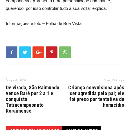
companheiro. Apresenta uma personalidade dominante,
querendo, por isso controlar tudo à sua volta” explica.
Informações e foto – Folha de Boa Vista
Artigo anterior
Próximo artigo
De virada, São Raimundo
Criança convulsiona após
vence Baré por 2 a 1 e
ser agredida pelo pai; ele
conquista
foi preso por tentativa de
Tetracampeonato
homicídio
Roraimense