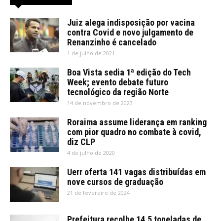
Juiz alega indisposição por vacina
contra Covid e novo julgamento de
Renanzinho é cancelado
1 de julho de 2021
Boa Vista sedia 1ª edição do Tech
Week; evento debate futuro
tecnológico da região Norte
14 de novembro de 2023
Roraima assume liderança em ranking
com pior quadro no combate à covid,
diz CLP
4 de julho de 2020
Uerr oferta 141 vagas distribuídas em
nove cursos de graduação
21 de fevereiro de 2024
Prefeitura recolhe 14,5 toneladas de