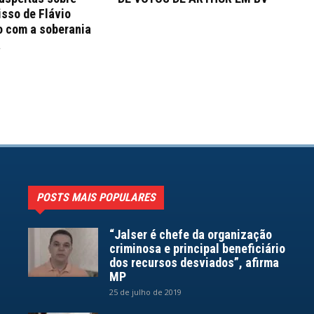
sso de Flávio
o com a soberania
a
POSTS MAIS POPULARES
“Jalser é chefe da organização
criminosa e principal beneficiário
dos recursos desviados”, afirma
MP
25 de julho de 2019