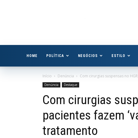
Boa
Vista
Já
HOME
POLÍTICA
NEGÓCIOS
ESTILO
Início
Denúncia
Com cirurgias suspensas no HGR,
Denúncia
Destaque
Com cirurgias sus
pacientes fazem ‘v
tratamento