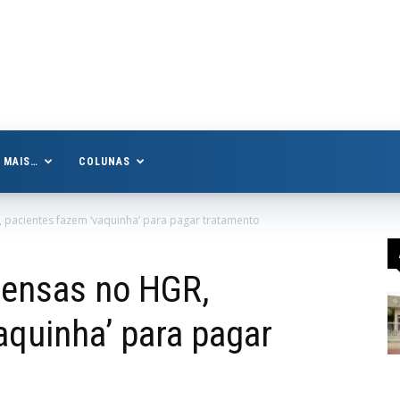
MAIS…
COLUNAS
 pacientes fazem ‘vaquinha’ para pagar tratamento
pensas no HGR,
aquinha’ para pagar