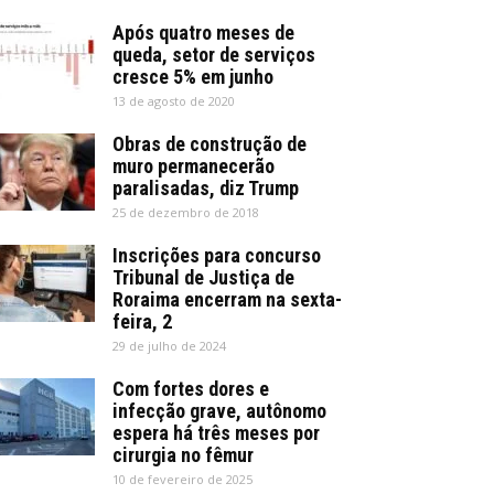
Após quatro meses de
queda, setor de serviços
cresce 5% em junho
13 de agosto de 2020
Obras de construção de
muro permanecerão
paralisadas, diz Trump
25 de dezembro de 2018
Inscrições para concurso
Tribunal de Justiça de
Roraima encerram na sexta-
feira, 2
29 de julho de 2024
Com fortes dores e
infecção grave, autônomo
espera há três meses por
cirurgia no fêmur
10 de fevereiro de 2025