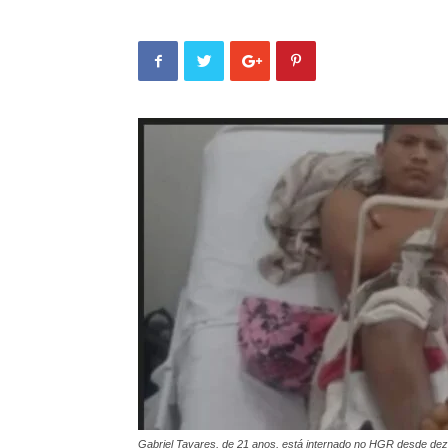
Gabriel Tavares, de 21 anos, está internado no HGR desde dez