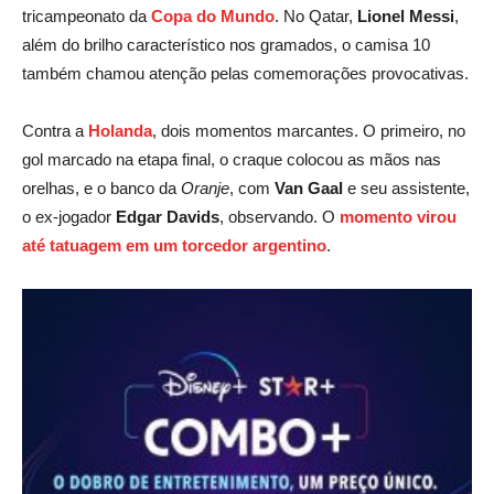
tricampeonato da
Copa do Mundo
. No Qatar,
Lionel Messi
,
além do brilho característico nos gramados, o camisa 10
também chamou atenção pelas comemorações provocativas.
Contra a
Holanda
, dois momentos marcantes. O primeiro, no
gol marcado na etapa final, o craque colocou as mãos nas
orelhas, e o banco da
Oranje
, com
Van Gaal
e seu assistente,
o ex-jogador
Edgar Davids
, observando. O
momento virou
até tatuagem em um torcedor argentino
.