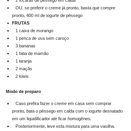
2 xícaras de pêssego em calda
OU, se preferir o creme já pronto, basta que compre
pronto, 400 ml de iogurte de pêssego
FRUTAS
1 caixa de morango
1 penca de uva sem caroço
3 bananas
1 fatia de mamão
1 laranja
2 maçãs
2 kiwis
Modo de preparo
Caso prefira fazer o creme em casa sem comprar
pronto, bata o pêssego em calda com o iogurte desnatado
em um liquidificador até ficar homogêneo.
Posteriormente, leve esta mistura para uma vasilha.