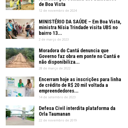
de Boa Vista
12 de novembro de 2024
MINISTÉRIO DA SAÚDE – Em Boa Vista,
ministra Nísia Trindade visita UBS no
bairro 13...
2 de março de 2023
Moradora do Cantá denuncia que
Governo faz obra em ponte no Cantá e
não disponibiliza...
28 de março de 2022
Encerram hoje as inscrições para linha
de crédito de R$ 20 mil voltada a
empreendedores...
14 de setembro de 2023
Defesa Civil interdita plataforma da
Orla Taumanan
22 de novembro de 2019