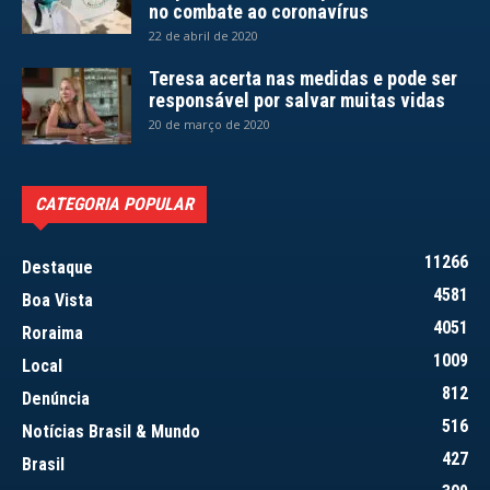
no combate ao coronavírus
22 de abril de 2020
Teresa acerta nas medidas e pode ser
responsável por salvar muitas vidas
20 de março de 2020
CATEGORIA POPULAR
11266
Destaque
4581
Boa Vista
4051
Roraima
1009
Local
812
Denúncia
516
Notícias Brasil & Mundo
427
Brasil