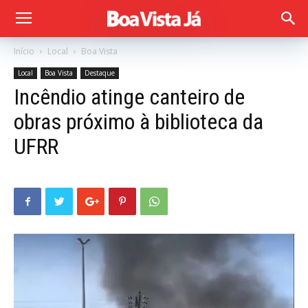
Início
Local
Boa Vista
Local
Boa Vista
Destaque
Incêndio atinge canteiro de
obras próximo à biblioteca da
UFRR