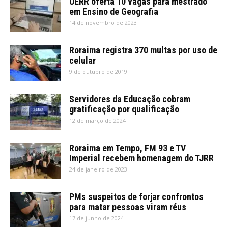
UERR oferta 10 vagas para mestrado
em Ensino de Geografia
14 de novembro de 2023
Roraima registra 370 multas por uso de
celular
9 de outubro de 2019
Servidores da Educação cobram
gratificação por qualificação
12 de março de 2024
Roraima em Tempo, FM 93 e TV
Imperial recebem homenagem do TJRR
24 de janeiro de 2023
PMs suspeitos de forjar confrontos
para matar pessoas viram réus
17 de junho de 2024