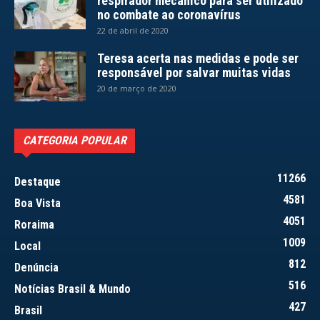
respirador mecânico para ser utilizado
no combate ao coronavírus
22 de abril de 2020
Teresa acerta nas medidas e pode ser
responsável por salvar muitas vidas
20 de março de 2020
CATEGORIA POPULAR
11266
Destaque
4581
Boa Vista
4051
Roraima
1009
Local
812
Denúncia
516
Notícias Brasil & Mundo
427
Brasil