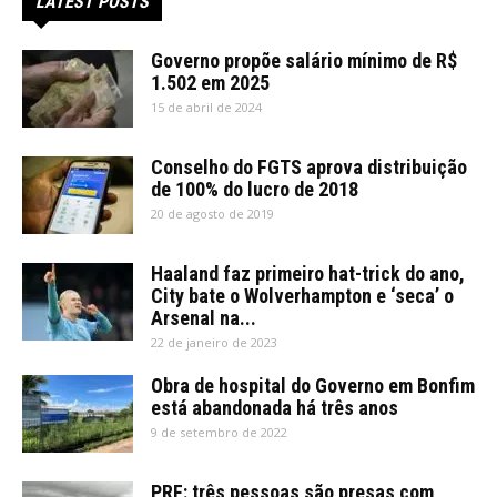
LATEST POSTS
Governo propõe salário mínimo de R$
1.502 em 2025
15 de abril de 2024
Conselho do FGTS aprova distribuição
de 100% do lucro de 2018
20 de agosto de 2019
Haaland faz primeiro hat-trick do ano,
City bate o Wolverhampton e ‘seca’ o
Arsenal na...
22 de janeiro de 2023
Obra de hospital do Governo em Bonfim
está abandonada há três anos
9 de setembro de 2022
PRF: três pessoas são presas com