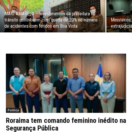
MAIO AMARELO – Investimentos da prefeitura no
trânsito contribuem com queda de 20% no número
Ministérios
de acidentes com feridos em Boa Vista
extrajudici
Política
Roraima tem comando feminino inédito na
Segurança Pública