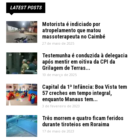
LATEST POSTS
Motorista é indiciado por
atropelamento que matou
massoterapeuta no Caimbé
27 de maio de 2025
Testemunha é conduzida à delegacia
após mentir em oitiva da CPI da
Grilagem de Terras...
10 de março de 2025
Capital da 1ª Infância: Boa Vista tem
57 creches em tempo integral,
enquanto Manaus tem...
3 de fevereiro de 2023
Três morrem e quatro ficam feridos
durante tiroteios em Roraima
17 de maio de 2023