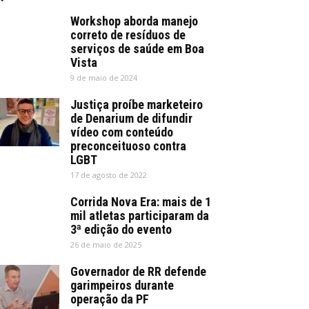
Workshop aborda manejo
correto de resíduos de
serviços de saúde em Boa
Vista
9 de maio de 2024
Justiça proíbe marketeiro
de Denarium de difundir
vídeo com conteúdo
preconceituoso contra
LGBT
17 de agosto de 2022
Corrida Nova Era: mais de 1
mil atletas participaram da
3ª edição do evento
26 de maio de 2025
Governador de RR defende
garimpeiros durante
operação da PF