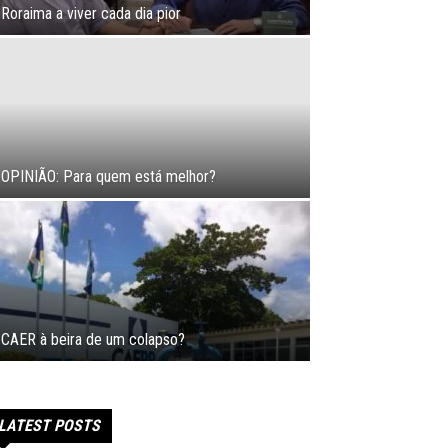
Roraima a viver cada dia pior
OPINIÃO: Para quem está melhor?
CAER à beira de um colapso?
LATEST POSTS