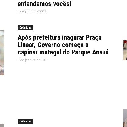
entendemos vocês!
5 de junho de 2019
Crônicas
Após prefeitura inagurar Praça
Linear, Governo começa a
capinar matagal do Parque Anauá
4 de janeiro de 2022
Crônicas