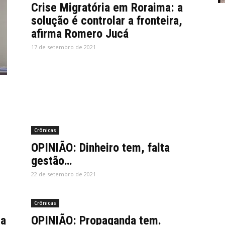
Crise Migratória em Roraima: a
solução é controlar a fronteira,
afirma Romero Jucá
17 de setembro de 2021
Crônicas
OPINIÃO: Dinheiro tem, falta
gestão…
22 de setembro de 2021
Crônicas
ia
OPINIÃO: Propaganda tem.