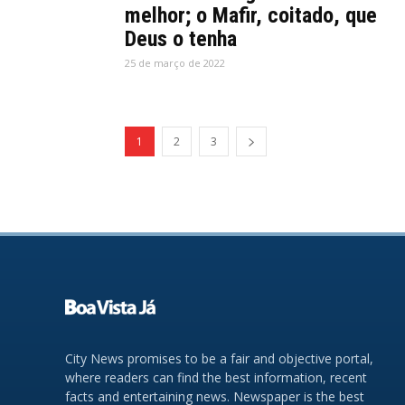
melhor; o Mafir, coitado, que
Deus o tenha
25 de março de 2022
1
2
3
City News promises to be a fair and objective portal,
where readers can find the best information, recent
facts and entertaining news. Newspaper is the best