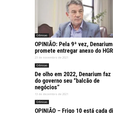
Crônicas
OPINIÃO: Pela 9ª vez, Denarium
promete entregar anexo do HGR
23 de novembro de 2021
Crônicas
De olho em 2022, Denarium faz
do governo seu “balcão de
negócios”
13 de dezembro de 2021
Crônicas
OPINIÃO – Frigo 10 está cada d