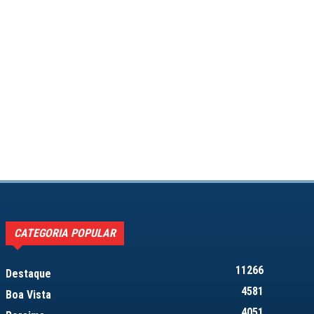
CATEGORIA POPULAR
11266
Destaque
4581
Boa Vista
4051